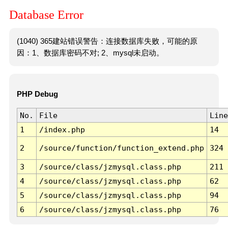
Database Error
(1040) 365建站错误警告：连接数据库失败，可能的原
因：1、数据库密码不对; 2、mysql未启动。
PHP Debug
No.
File
Line
1
/index.php
14
2
/source/function/function_extend.php
324
3
/source/class/jzmysql.class.php
211
4
/source/class/jzmysql.class.php
62
5
/source/class/jzmysql.class.php
94
6
/source/class/jzmysql.class.php
76