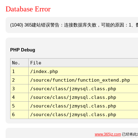
Database Error
(1040) 365建站错误警告：连接数据库失败，可能的原因：1、数
PHP Debug
No.
File
1
/index.php
2
/source/function/function_extend.php
3
/source/class/jzmysql.class.php
4
/source/class/jzmysql.class.php
5
/source/class/jzmysql.class.php
6
/source/class/jzmysql.class.php
www.365jz.com
已经将此