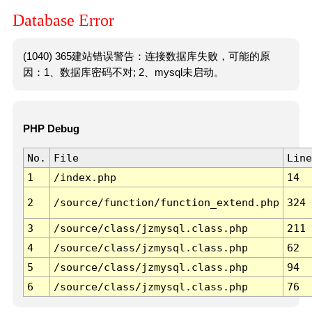
Database Error
(1040) 365建站错误警告：连接数据库失败，可能的原
因：1、数据库密码不对; 2、mysql未启动。
PHP Debug
No.
File
Line
1
/index.php
14
2
/source/function/function_extend.php
324
3
/source/class/jzmysql.class.php
211
4
/source/class/jzmysql.class.php
62
5
/source/class/jzmysql.class.php
94
6
/source/class/jzmysql.class.php
76