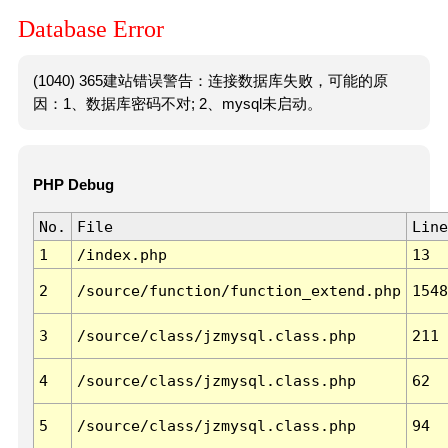
Database Error
(1040) 365建站错误警告：连接数据库失败，可能的原
因：1、数据库密码不对; 2、mysql未启动。
PHP Debug
No.
File
Line
1
/index.php
13
2
/source/function/function_extend.php
1548
3
/source/class/jzmysql.class.php
211
4
/source/class/jzmysql.class.php
62
5
/source/class/jzmysql.class.php
94