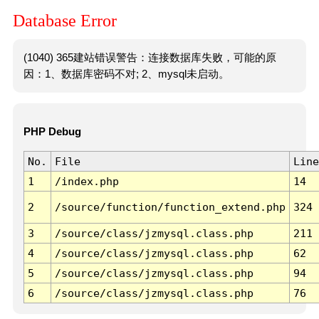
Database Error
(1040) 365建站错误警告：连接数据库失败，可能的原
因：1、数据库密码不对; 2、mysql未启动。
PHP Debug
No.
File
Line
1
/index.php
14
2
/source/function/function_extend.php
324
3
/source/class/jzmysql.class.php
211
4
/source/class/jzmysql.class.php
62
5
/source/class/jzmysql.class.php
94
6
/source/class/jzmysql.class.php
76