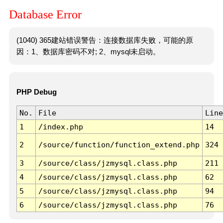
Database Error
(1040) 365建站错误警告：连接数据库失败，可能的原
因：1、数据库密码不对; 2、mysql未启动。
PHP Debug
No.
File
Line
1
/index.php
14
2
/source/function/function_extend.php
324
3
/source/class/jzmysql.class.php
211
4
/source/class/jzmysql.class.php
62
5
/source/class/jzmysql.class.php
94
6
/source/class/jzmysql.class.php
76