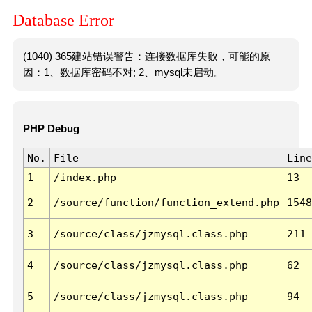
Database Error
(1040) 365建站错误警告：连接数据库失败，可能的原
因：1、数据库密码不对; 2、mysql未启动。
PHP Debug
No.
File
Line
1
/index.php
13
2
/source/function/function_extend.php
1548
3
/source/class/jzmysql.class.php
211
4
/source/class/jzmysql.class.php
62
5
/source/class/jzmysql.class.php
94