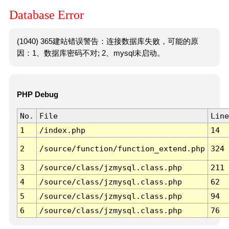
Database Error
(1040) 365建站错误警告：连接数据库失败，可能的原
因：1、数据库密码不对; 2、mysql未启动。
PHP Debug
No.
File
Line
1
/index.php
14
2
/source/function/function_extend.php
324
3
/source/class/jzmysql.class.php
211
4
/source/class/jzmysql.class.php
62
5
/source/class/jzmysql.class.php
94
6
/source/class/jzmysql.class.php
76