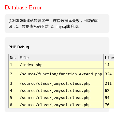
Database Error
(1040) 365建站错误警告：连接数据库失败，可能的原
因：1、数据库密码不对; 2、mysql未启动。
PHP Debug
No.
File
Line
1
/index.php
14
2
/source/function/function_extend.php
324
3
/source/class/jzmysql.class.php
211
4
/source/class/jzmysql.class.php
62
5
/source/class/jzmysql.class.php
94
6
/source/class/jzmysql.class.php
76