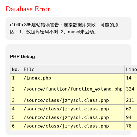
Database Error
(1040) 365建站错误警告：连接数据库失败，可能的原
因：1、数据库密码不对; 2、mysql未启动。
PHP Debug
No.
File
Line
1
/index.php
14
2
/source/function/function_extend.php
324
3
/source/class/jzmysql.class.php
211
4
/source/class/jzmysql.class.php
62
5
/source/class/jzmysql.class.php
94
6
/source/class/jzmysql.class.php
76