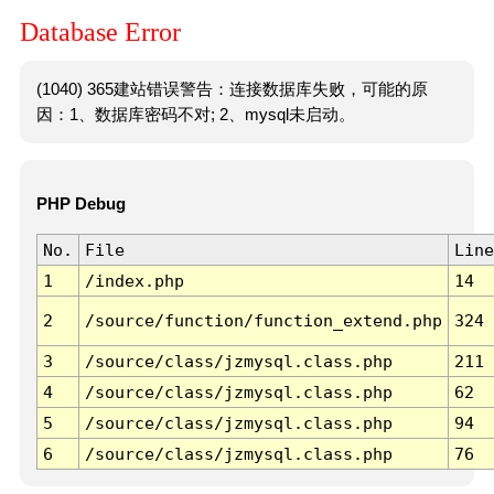
Database Error
(1040) 365建站错误警告：连接数据库失败，可能的原
因：1、数据库密码不对; 2、mysql未启动。
PHP Debug
No.
File
Line
1
/index.php
14
2
/source/function/function_extend.php
324
3
/source/class/jzmysql.class.php
211
4
/source/class/jzmysql.class.php
62
5
/source/class/jzmysql.class.php
94
6
/source/class/jzmysql.class.php
76