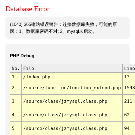
Database Error
(1040) 365建站错误警告：连接数据库失败，可能的原
因：1、数据库密码不对; 2、mysql未启动。
PHP Debug
No.
File
Line
1
/index.php
13
2
/source/function/function_extend.php
1548
3
/source/class/jzmysql.class.php
211
4
/source/class/jzmysql.class.php
62
5
/source/class/jzmysql.class.php
94