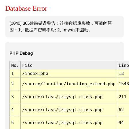
Database Error
(1040) 365建站错误警告：连接数据库失败，可能的原
因：1、数据库密码不对; 2、mysql未启动。
PHP Debug
No.
File
Line
1
/index.php
13
2
/source/function/function_extend.php
1548
3
/source/class/jzmysql.class.php
211
4
/source/class/jzmysql.class.php
62
5
/source/class/jzmysql.class.php
94