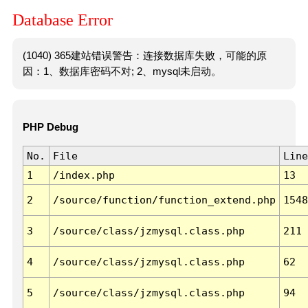
Database Error
(1040) 365建站错误警告：连接数据库失败，可能的原
因：1、数据库密码不对; 2、mysql未启动。
PHP Debug
No.
File
Line
1
/index.php
13
2
/source/function/function_extend.php
1548
3
/source/class/jzmysql.class.php
211
4
/source/class/jzmysql.class.php
62
5
/source/class/jzmysql.class.php
94