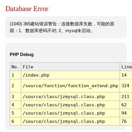
Database Error
(1040) 365建站错误警告：连接数据库失败，可能的原
因：1、数据库密码不对; 2、mysql未启动。
PHP Debug
No.
File
Line
1
/index.php
14
2
/source/function/function_extend.php
324
3
/source/class/jzmysql.class.php
211
4
/source/class/jzmysql.class.php
62
5
/source/class/jzmysql.class.php
94
6
/source/class/jzmysql.class.php
76