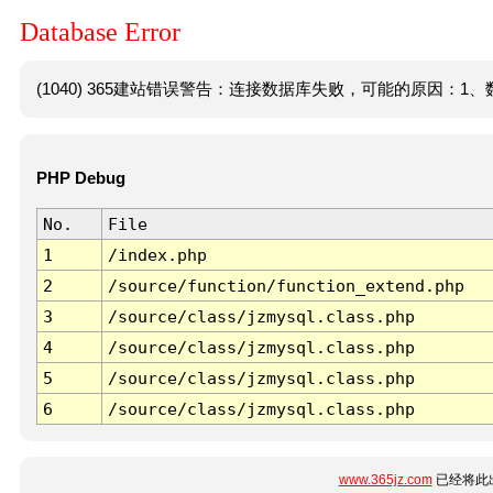
Database Error
(1040) 365建站错误警告：连接数据库失败，可能的原因：1、数
PHP Debug
No.
File
1
/index.php
2
/source/function/function_extend.php
3
/source/class/jzmysql.class.php
4
/source/class/jzmysql.class.php
5
/source/class/jzmysql.class.php
6
/source/class/jzmysql.class.php
www.365jz.com
已经将此