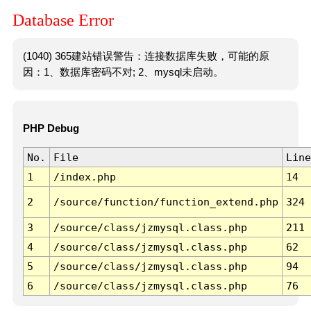
Database Error
(1040) 365建站错误警告：连接数据库失败，可能的原
因：1、数据库密码不对; 2、mysql未启动。
PHP Debug
No.
File
Line
1
/index.php
14
2
/source/function/function_extend.php
324
3
/source/class/jzmysql.class.php
211
4
/source/class/jzmysql.class.php
62
5
/source/class/jzmysql.class.php
94
6
/source/class/jzmysql.class.php
76