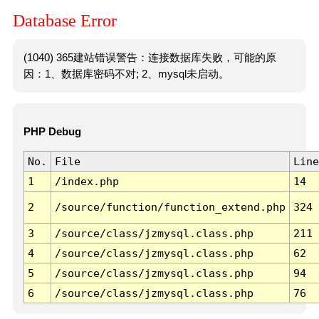
Database Error
(1040) 365建站错误警告：连接数据库失败，可能的原
因：1、数据库密码不对; 2、mysql未启动。
PHP Debug
No.
File
Line
1
/index.php
14
2
/source/function/function_extend.php
324
3
/source/class/jzmysql.class.php
211
4
/source/class/jzmysql.class.php
62
5
/source/class/jzmysql.class.php
94
6
/source/class/jzmysql.class.php
76