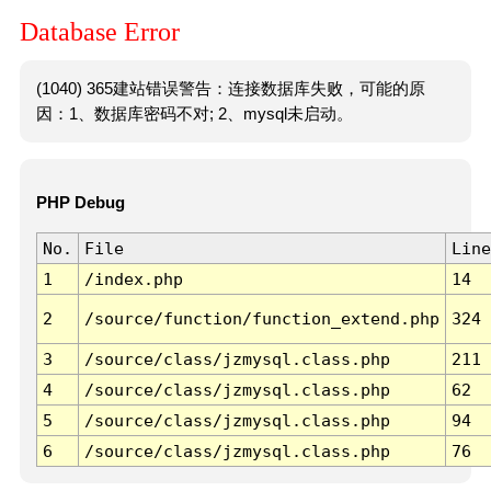
Database Error
(1040) 365建站错误警告：连接数据库失败，可能的原
因：1、数据库密码不对; 2、mysql未启动。
PHP Debug
No.
File
Line
1
/index.php
14
2
/source/function/function_extend.php
324
3
/source/class/jzmysql.class.php
211
4
/source/class/jzmysql.class.php
62
5
/source/class/jzmysql.class.php
94
6
/source/class/jzmysql.class.php
76