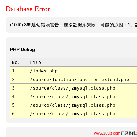
Database Error
(1040) 365建站错误警告：连接数据库失败，可能的原因：1、数
PHP Debug
No.
File
1
/index.php
2
/source/function/function_extend.php
3
/source/class/jzmysql.class.php
4
/source/class/jzmysql.class.php
5
/source/class/jzmysql.class.php
6
/source/class/jzmysql.class.php
www.365jz.com
已经将此