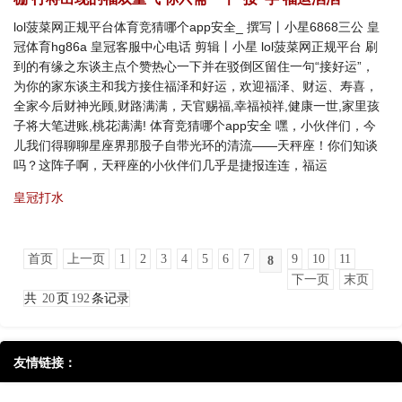
lol菠菜网正规平台体育竞猜哪个app安全_ 撰写丨小星6868三公 皇
冠体育hg86a 皇冠客服中心电话 剪辑丨小星 lol菠菜网正规平台 刷
到的有缘之东谈主点个赞热心一下并在驳倒区留住一句“接好运”，
为你的家东谈主和我方接住福泽和好运，欢迎福泽、财运、寿喜，
全家今后财神光顾,财路满满，天官赐福,幸福祯祥,健康一世,家里孩
子将大笔进账,桃花满满! 体育竞猜哪个app安全 嘿，小伙伴们，今
儿我们得聊聊星座界那股子自带光环的清流——天秤座！你们知谈
吗？这阵子啊，天秤座的小伙伴们几乎是捷报连连，福运
皇冠打水
首页
上一页
1
2
3
4
5
6
7
9
10
11
8
下一页
末页
共
20
页
192
条记录
友情链接：