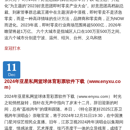
化”为主题的“2023好意思团即时零卖产业大会”。好意思团高档副总
裁、到家管事群总裁王莆中在主题演讲中漠视，即时零卖不是济急
零卖，而是一种高详情味的生计方法，品牌商和零卖商，正为NOW
而进化。2023年底，即时零卖行业商场范围将超5000亿，2026年
瞻望将超1万亿。 六个大城市是指城区人口在100万至500万之间。
这六个城市分别是宁波、温州、绍兴、台州、义乌和慈
皇冠打水
11
Dec
2024年亚星私网篮球体育彩票软件下载（www.enyxu.co
m）
2024年亚星私网篮球体育彩票软件下载（www.enyxu.com） 时光
之轮悄然旋转，指针在无声中指向了岁末十二月。辞旧迎新的时
间，总有“荔枝跨年”的缓和跟随。本日，《特仑苏更好2025江苏卫
视跨年演唱会》崇敬官宣，将于2024年12月31日19:30，在中国澳
门星河综艺馆民众直播。旧年，江苏卫视2024跨年演唱会以集期间
温度、情感浓度、艺术厚度、技巧亮度于一体的立异残害，成绩了