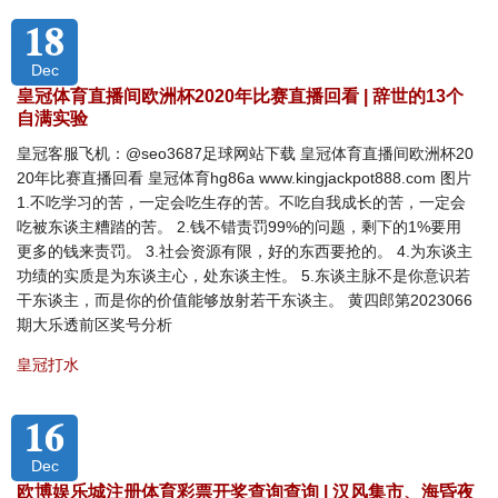
18
Dec
皇冠体育直播间欧洲杯2020年比赛直播回看 | 辞世的13个
自满实验
皇冠客服飞机：@seo3687足球网站下载 皇冠体育直播间欧洲杯20
20年比赛直播回看 皇冠体育hg86a www.kingjackpot888.com 图片
1.不吃学习的苦，一定会吃生存的苦。不吃自我成长的苦，一定会
吃被东谈主糟踏的苦。 2.钱不错责罚99%的问题，剩下的1%要用
更多的钱来责罚。 3.社会资源有限，好的东西要抢的。 4.为东谈主
功绩的实质是为东谈主心，处东谈主性。 5.东谈主脉不是你意识若
干东谈主，而是你的价值能够放射若干东谈主。 黄四郎第2023066
期大乐透前区奖号分析
皇冠打水
16
Dec
欧博娱乐城注册体育彩票开奖查询查询 | 汉风集市、海昏夜