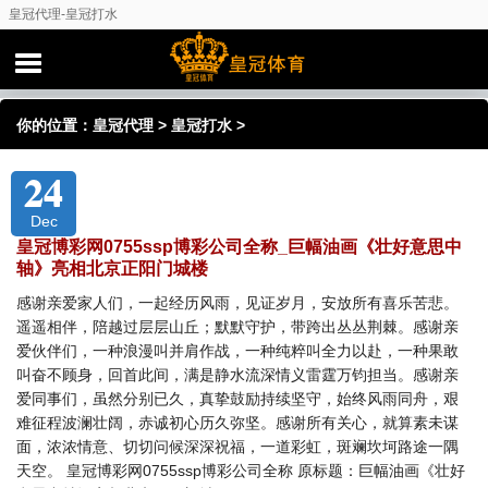
皇冠代理-皇冠打水
你的位置：
皇冠代理
>
皇冠打水
>
24
Dec
皇冠博彩网0755ssp博彩公司全称_巨幅油画《壮好意思中
轴》亮相北京正阳门城楼
感谢亲爱家人们，一起经历风雨，见证岁月，安放所有喜乐苦悲。
遥遥相伴，陪越过层层山丘；默默守护，带跨出丛丛荆棘。感谢亲
爱伙伴们，一种浪漫叫并肩作战，一种纯粹叫全力以赴，一种果敢
叫奋不顾身，回首此间，满是静水流深情义雷霆万钧担当。感谢亲
爱同事们，虽然分别已久，真挚鼓励持续坚守，始终风雨同舟，艰
难征程波澜壮阔，赤诚初心历久弥坚。感谢所有关心，就算素未谋
面，浓浓情意、切切问候深深祝福，一道彩虹，斑斓坎坷路途一隅
天空。 皇冠博彩网0755ssp博彩公司全称 原标题：巨幅油画《壮好