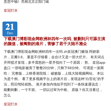
意思中轴》亮相北京正阳门城
皇冠打水
21
Dec
下载澳门博彩现金网欧洲杯四年一次吗_被删到只可舔主演
的颜值，被阉割的港片，害惨了若干大陆不雅众
下载澳门博彩现金网欧洲杯四年一次吗 zh皇冠澳门赌场 阿娇新
片，豆瓣3.8。 要是不仔细看，会合计又是一部大烂片。 有关词点
开辩驳才发现，多半震怒的一星齐指向了一个原因： 剪。 皇冠app
盘口 一部电影被剪了整整20分钟，只剩下68分钟。 可谓是一派两
吃： 完整版，上映香港院线； 破败版，上线大陆视频网站。 本以
为是个例。 看了更多视频平台上的港片后，发现这种“白皙化”的手
法，照旧驾轻就熟。 港片参加内地似乎找到了一条快速通说念：
能删则删，一寸不留。 一切以过审为中枢。 原版？你又没看过，
怎么
皇冠打水