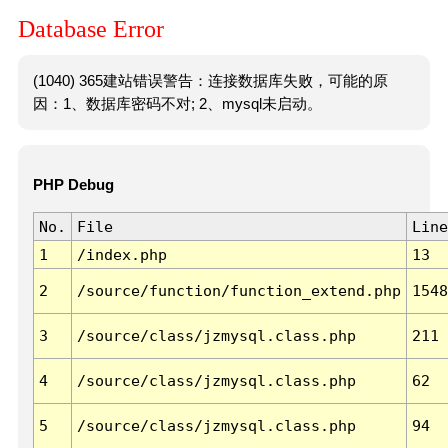
Database Error
(1040) 365建站错误警告：连接数据库失败，可能的原
因：1、数据库密码不对; 2、mysql未启动。
PHP Debug
No.
File
Line
1
/index.php
13
2
/source/function/function_extend.php
1548
3
/source/class/jzmysql.class.php
211
4
/source/class/jzmysql.class.php
62
5
/source/class/jzmysql.class.php
94